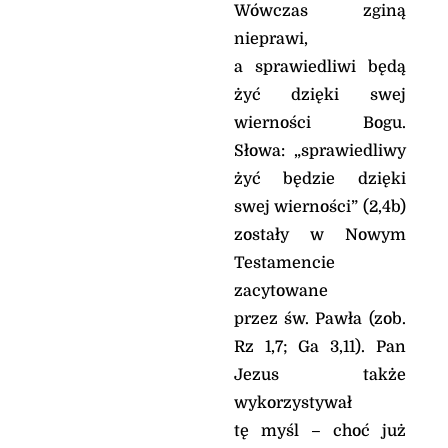
zdobył sobie łup bogaty,
Wówczas zginą
a pożywienie jego stało
nieprawi,
się obfite. Czyż zatem
a sprawiedliwi będą
nie zarzuca na nowo
swych sieci, aby
żyć dzięki swej
mordować ludy bez
wierności Bogu.
litości?
Słowa: „sprawiedliwy
Na moich czatach stać
będę, udam się na
żyć będzie dzięki
miejsce czuwania,
swej wierności” (2,4b)
śledząc pilnie, by
zostały w Nowym
poznać, co On powie do
mnie, jaką odpowiedź
Testamencie
da na moją skargę.
zacytowane
I odpowiedział Pan tymi
przez św. Pawła (zob.
słowami: «Zapisz
widzenie, na tablicach
Rz 1,7; Ga 3,11). Pan
wyryj, by można było
Jezus także
łatwo je odczytać. Jest to
wykorzystywał
widzenie na czas
oznaczony, lecz
tę myśl – choć już
wypełnienie jego