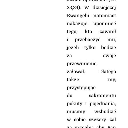
23,34). W dzisiejszej
Ewangelii natomiast
nakazuje upomnieć
tego, kto zawinił
i przebaczyć mu,
jeżeli tylko będzie
za swoje
przewinienie
żałował. Dlatego
także my,
przystępując
do sakramentu
pokuty i pojednania,
musimy wzbudzić
w sobie szczery żal
za grzechy, aby Pan