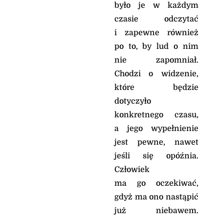
było je w każdym
nie możesz. Czemu
jednak spoglądasz na
czasie odczytać
ludzi zdradliwych i
i zapewne również
milczysz, gdy bezbożny
po to, by lud o nim
pożera uczciwszego od
siebie?
nie zapomniał.
Obchodzi się on z
Chodzi o widzenie,
ludźmi jak z rybami
które będzie
morskimi, jak z
pełzającymi
dotyczyło
zwierzętami, którymi
konkretnego czasu,
nikt nie rządzi.
a jego wypełnienie
Wszystkich łowi na
wędkę, zagarnia swoim
jest pewne, nawet
niewodem albo w sieci
jeśli się opóźnia.
gromadzi - krzycząc
Człowiek
przy tym z radości.
Przeto ofiarę składa
ma go oczekiwać,
swojej sieci, pali
gdyż ma ono nastąpić
kadzidło niewodowi
już niebawem.
swemu, bo przez nie