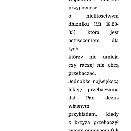
przypowieść
o nielitościwym
dłużniku (Mt 18,23-
35), która jest
ostrzeżeniem dla
tych,
którzy nie umieją
czy raczej nie chcą
przebaczać.
Jednakże największą
lekcję przebaczania
dał Pan Jezus
własnym
przykładem, kiedy
z krzyża przebaczył
swoim oprawcom (Łk