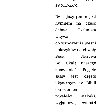
Sam będzie sądził
Ps 95,1-2.6-9
świat sprawiedliwie, *
rozstrzygał
bezstronnie sprawy
Dzisiejszy psalm jest
narodów.
hymnem na cześć
Pan nie opuszcza tych,
Jahwe. Psalmista
co Go szukają
wzywa
Schronienie w Panu
do wznoszenia pieśni
znajdzie uciśniony, *
ucieczkę w czasie
i okrzyków na chwałę
utrapienia.
Boga. Nazywa
Ufają Tobie znający Twe
Go „Skałą naszego
imię, *
bo nie opuszczasz,
zbawienia”. Pojęcie
Panie, tych, co Cię
skały jest często
szukają.
używanym w Biblii
Pan nie opuszcza tych,
co Go szukają
określeniem
Psalm śpiewajcie Panu,
trwałości, stałości,
który mieszka na
wyjątkowej pewności
Syjonie, *