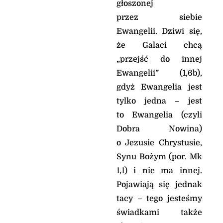
głoszonej
przez siebie
Ewangelii. Dziwi się,
że Galaci chcą
„przejść do innej
Ewangelii” (1,6b),
gdyż Ewangelia jest
tylko jedna – jest
to Ewangelia (czyli
Dobra Nowina)
o Jezusie Chrystusie,
Synu Bożym (por. Mk
1,1) i nie ma innej.
Pojawiają się jednak
tacy – tego jesteśmy
świadkami także