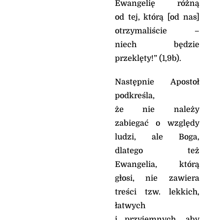
Ewangelię różną
od tej, którą [od nas]
otrzymaliście –
niech będzie
przeklęty!” (1,9b).
Następnie Apostoł
podkreśla,
że nie należy
zabiegać o względy
ludzi, ale Boga,
dlatego też
Ewangelia, którą
głosi, nie zawiera
treści tzw. lekkich,
łatwych
i przyjemnych, aby