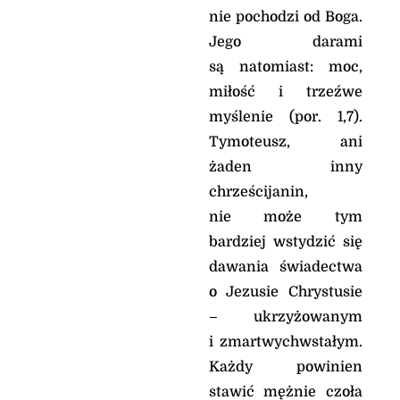
niemożliwego».
nie pochodzi od Boga.
Oto słowo Pańskie
Jego darami
są natomiast: moc,
miłość i trzeźwe
myślenie (por. 1,7).
Tymoteusz, ani
żaden inny
chrześcijanin,
nie może tym
bardziej wstydzić się
Rozważania do
dawania świadectwa
liturgii:
o Jezusie Chrystusie
• Krzysztof Wons
– ukrzyżowanym
SDS/Salwator
i zmartwychwstałym.
• Ks. Wojciech
Każdy powinien
Węgrzyniak
stawić mężnie czoła