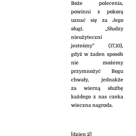
Boże polecenia,
powinni z pokorą
uznać się za Jego
sługi. „Słudzy
nieużyteczni
jesteśmy” (17,10),
gdyż w żaden sposób
nie możemy
przymnożyć Bogu
chwały, jednakże
za wierną służbę
każdego z nas czeka
wieczna nagroda.
[dzien 2]