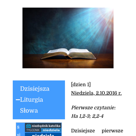
[dzien 1]
Dzisiejsza
Niedziela, 2.10.2016 r.
Liturgia
Pierwsze czytanie:
Słowa
Ha 1,2-3; 2,2-4
8
Dzisiejsze pierwsze
si