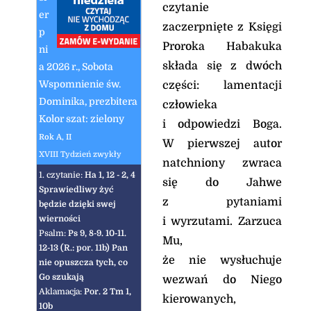
czytanie
er
zaczerpnięte z Księgi
p
Proroka Habakuka
ni
składa się z dwóch
a 2026 r., Sobota
Wspomnienie św.
części: lamentacji
Dominika, prezbitera
człowieka
Kolor szat: zielony
i odpowiedzi Boga.
Rok A, II
W pierwszej autor
XVIII Tydzień zwykły
natchniony zwraca
1. czytanie:
Ha 1, 12 - 2, 4
się do Jahwe
Sprawiedliwy żyć
z pytaniami
będzie dzięki swej
wierności
i wyrzutami. Zarzuca
Psalm:
Ps 9, 8-9. 10-11.
Mu,
12-13 (R.: por. 11b) Pan
że nie wysłuchuje
nie opuszcza tych, co
Go szukają
wezwań do Niego
Aklamacja:
Por. 2 Tm 1,
kierowanych,
10b