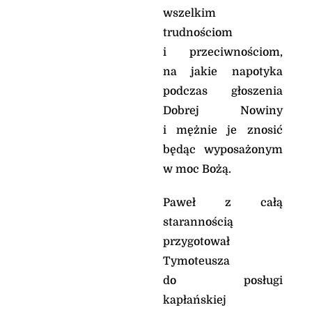
• Gospel dla
wszelkim
zabieganych
trudnościom
•
i przeciwnościom,
DrogaDoJezusa.co
na jakie napotyka
m
podczas głoszenia
• O. Michał Legan
Dobrej Nowiny
OSPPE
i mężnie je znosić
• Ks. Krzysztof
będąc wyposażonym
Młotek
w moc Bożą.
•"Żyć Ewangelią"
(wyd. Pomoc)
Paweł z całą
starannością
Kontakt:
liturgia
przygotował
(at) niedziela.pl
Tymoteusza
do posługi
kapłańskiej