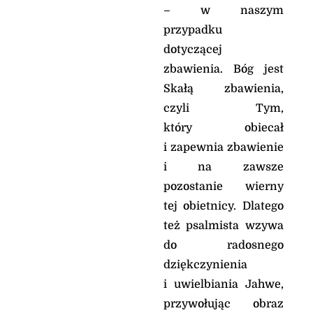
– w naszym
głoście Jego dzieła
wśród narodów,
przypadku
bo mściciel krwi
dotyczącej
pamięta o nich, *
zbawienia. Bóg jest
nie zapomniał wołania
ubogich.
Skałą zbawienia,
Pan nie opuszcza tych,
czyli Tym,
co Go szukają
który obiecał
i zapewnia zbawienie
Aklamacja
i na zawsze
Por. 2 Tm 1, 10b
pozostanie wierny
Alleluja, alleluja, alleluja
Nasz Zbawiciel, Jezus
tej obietnicy. Dlatego
Chrystus, śmierć
też psalmista wzywa
zwyciężył,
do radosnego
a na życie rzucił światło
przez Ewangelię.
dziękczynienia
Alleluja, alleluja, alleluja
i uwielbiania Jahwe,
przywołując obraz
Ewangelia