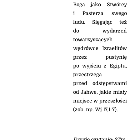
Boga jako Stwórcy
Mt 17, 14-20 Potęga
wiary
i Pasterza swego
Pewien człowiek zbliżył
ludu. Sięgając też
się do Jezusa i padając
do wydarzeń
przed Nim na kolana,
prosił: «Panie, zlituj się
towarzyszących
nad moim synem! Jest
wędrówce Izraelitów
epileptykiem i bardzo
przez pustynię
cierpi; bo często wpada
w ogień, a często w
po wyjściu z Egiptu,
wodę.
przestrzega
Przyprowadziłem go do
przed odstępstwami
Twoich uczniów, lecz
nie mogli go uzdrowić».
od Jahwe, jakie miały
Na to Jezus odrzekł: «O
miejsce w przeszłości
plemię niewierne i
(zob. np. Wj 17,1-7).
przewrotne! Jak długo
jeszcze mam być z
wami; jak długo mam
was znosić?
Przyprowadźcie Mi go
Drugie czytanie: 2Tm