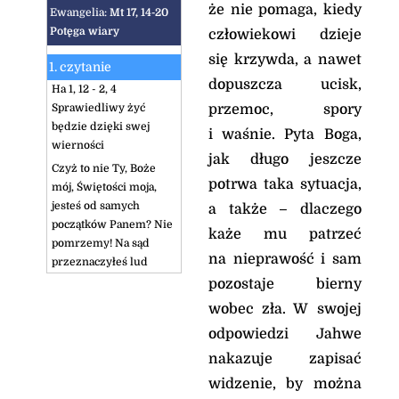
że nie pomaga, kiedy
Ewangelia:
Mt 17, 14-20
Potęga wiary
człowiekowi dzieje
się krzywda, a nawet
1. czytanie
dopuszcza ucisk,
Ha 1, 12 - 2, 4
Sprawiedliwy żyć
przemoc, spory
będzie dzięki swej
i waśnie. Pyta Boga,
wierności
jak długo jeszcze
Czyż to nie Ty, Boże
potrwa taka sytuacja,
mój, Świętości moja,
jesteś od samych
a także – dlaczego
początków Panem? Nie
każe mu patrzeć
pomrzemy! Na sąd
na nieprawość i sam
przeznaczyłeś lud
Chaldejczyków, o Panie,
pozostaje bierny
Opoko moja, zachowałeś
wobec zła. W swojej
go, aby mu wymierzyć
odpowiedzi Jahwe
karę.
Zbyt czyste oczy Twoje,
nakazuje zapisać
by na zło patrzyły, a
widzenie, by można
nieprawości pochwalać