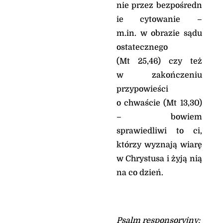
nie przez bezpośredn
niechybnie nastąpi; a
ie cytowanie –
jeśli się opóźnia, ty go
oczekuj, bo w krótkim
m.in. w obrazie sądu
czasie przyjdzie
ostatecznego
niezawodnie. Oto zginie
(Mt 25,46) czy też
ten, co jest ducha
nieprawego, a
w zakończeniu
sprawiedliwy żyć
przypowieści
będzie dzięki swej
o chwaście (Mt 13,30)
wierności».
– bowiem
Oto Słowo Boże
sprawiedliwi to ci,
Psalm
którzy wyznają wiarę
Ps 9, 8-9. 10-11. 12-13 (R.:
por. 11b)
w Chrystusa i żyją nią
Pan nie opuszcza tych,
na co dzień.
co Go szukają
Pan zasiada na wieki, *
przygotował swój tron,
by sądzić.
Psalm responsoryjny: