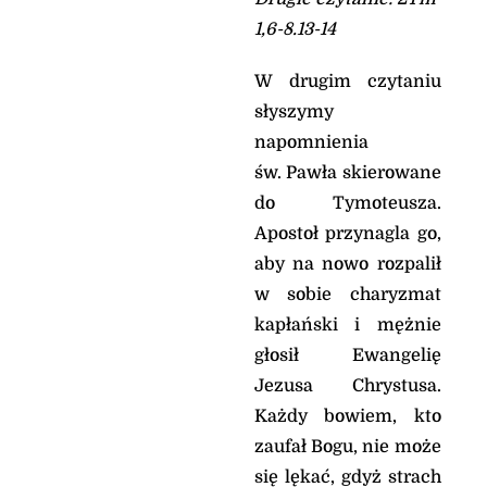
tutaj!» Jezus rozkazał
1,6-8.13-14
mu surowo, i zły duch
opuścił go. Od owej pory
W drugim czytaniu
chłopiec odzyskał
zdrowie.
słyszymy
Wtedy uczniowie
napomnienia
podeszli do Jezusa na
św. Pawła skierowane
osobności i zapytali:
«Dlaczego my nie
do Tymoteusza.
mogliśmy go
Apostoł przynagla go,
wypędzić?»
aby na nowo rozpalił
On zaś im rzekł: «Z
powodu małej wiary
w sobie charyzmat
waszej. Bo zaprawdę,
kapłański i mężnie
powiadam wam: Jeśli
głosił Ewangelię
będziecie mieć wiarę
jak ziarnko gorczycy,
Jezusa Chrystusa.
powiecie tej górze:
Każdy bowiem, kto
„Przesuń się stąd tam!”,
zaufał Bogu, nie może
a przesunie się. I nic nie
będzie dla was
się lękać, gdyż strach