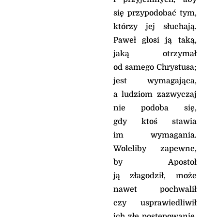
się przypodobać tym,
którzy jej słuchają.
Paweł głosi ją taką,
jaką otrzymał
od samego Chrystusa;
jest wymagająca,
a ludziom zazwyczaj
nie podoba się,
gdy ktoś stawia
im wymagania.
Woleliby zapewne,
by Apostoł
ją złagodził, może
nawet pochwalił
czy usprawiedliwił
ich złe postępowanie.