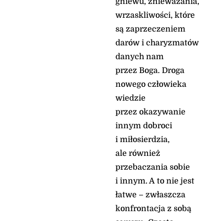
gniewu, znieważania,
niemożliwego».
wrzaskliwości, które
Oto słowo Pańskie
są zaprzeczeniem
darów i charyzmatów
danych nam
przez Boga. Droga
nowego człowieka
wiedzie
przez okazywanie
innym dobroci
i miłosierdzia,
Rozważania do
ale również
liturgii:
przebaczania sobie
• Krzysztof Wons
i innym. A to nie jest
SDS/Salwator
łatwe – zwłaszcza
• Ks. Wojciech
konfrontacja z sobą
Węgrzyniak