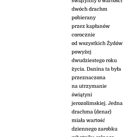
świątynny o wartości
dwóch drachm
pobierany
przez kapłanów
corocznie
od wszystkich Żydów
powyżej
dwudziestego roku
życia. Danina ta była
przeznaczona
na utrzymanie
świątyni
jerozolimskiej. Jedna
drachma (denar)
miała wartość
dziennego zarobku