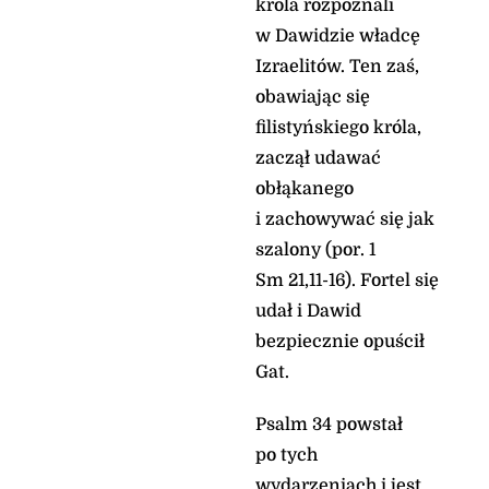
króla rozpoznali
Syjonie, *
głoście Jego dzieła
w Dawidzie władcę
wśród narodów,
Izraelitów. Ten zaś,
bo mściciel krwi
obawiając się
pamięta o nich, *
nie zapomniał wołania
filistyńskiego króla,
ubogich.
zaczął udawać
Pan nie opuszcza tych,
obłąkanego
co Go szukają
i zachowywać się jak
Aklamacja
szalony (por. 1
Por. 2 Tm 1, 10b
Sm 21,11-16). Fortel się
Alleluja, alleluja, alleluja
udał i Dawid
Nasz Zbawiciel, Jezus
bezpiecznie opuścił
Chrystus, śmierć
Gat.
zwyciężył,
a na życie rzucił światło
przez Ewangelię.
Psalm 34 powstał
Alleluja, alleluja, alleluja
po tych
wydarzeniach i jest
Ewangelia