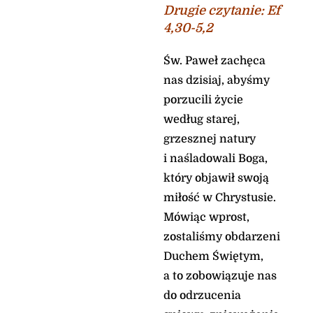
Drugi
e czytanie
:
Ef
tutaj!» Jezus rozkazał
4,30-5,2
mu surowo, i zły duch
opuścił go. Od owej pory
chłopiec odzyskał
Św. Paweł zachęca
zdrowie.
nas dzisiaj, abyśmy
Wtedy uczniowie
porzucili życie
podeszli do Jezusa na
osobności i zapytali:
według starej,
«Dlaczego my nie
grzesznej natury
mogliśmy go
i naśladowali Boga,
wypędzić?»
On zaś im rzekł: «Z
który objawił swoją
powodu małej wiary
miłość w Chrystusie.
waszej. Bo zaprawdę,
Mówiąc wprost,
powiadam wam: Jeśli
będziecie mieć wiarę
zostaliśmy obdarzeni
jak ziarnko gorczycy,
Duchem Świętym,
powiecie tej górze:
a to zobowiązuje nas
„Przesuń się stąd tam!”,
a przesunie się. I nic nie
do odrzucenia
będzie dla was