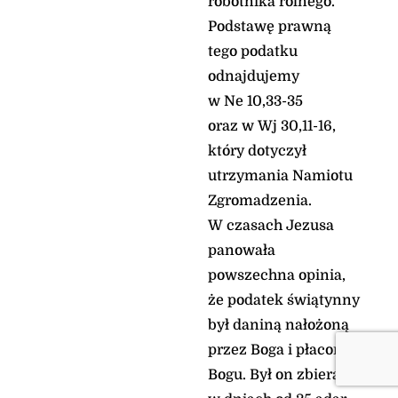
robotnika rolnego.
Podstawę prawną
tego podatku
odnajdujemy
w Ne 10,33-35
oraz w Wj 30,11-16,
który dotyczył
utrzymania Namiotu
Zgromadzenia.
W czasach Jezusa
panowała
powszechna opinia,
że podatek świątynny
był daniną nałożoną
przez Boga i płaconą
Bogu. Był on zbierany