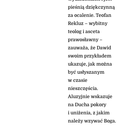
Mt 17, 14-20 Potęga
pieśnią dziękczynną
wiary
za ocalenie. Teofan
Pewien człowiek zbliżył
Rekluz – wybitny
się do Jezusa i padając
teolog i asceta
przed Nim na kolana,
prosił: «Panie, zlituj się
prawosławny –
nad moim synem! Jest
zauważa, że Dawid
epileptykiem i bardzo
swoim przykładem
cierpi; bo często wpada
w ogień, a często w
ukazuje, jak można
wodę.
być usłyszanym
Przyprowadziłem go do
w czasie
Twoich uczniów, lecz
nie mogli go uzdrowić».
nieszczęścia.
Na to Jezus odrzekł: «O
Aluzyjnie wskazuje
plemię niewierne i
na Ducha pokory
przewrotne! Jak długo
jeszcze mam być z
i uniżenia, z jakim
wami; jak długo mam
należy wzywać Boga.
was znosić?
Przyprowadźcie Mi go