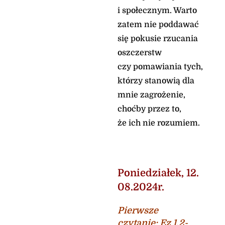
i społecznym. Warto
zatem nie poddawać
się pokusie rzucania
oszczerstw
czy pomawiania tych,
którzy stanowią dla
mnie zagrożenie,
choćby przez to,
że ich nie rozumiem.
Poniedziałek
,
12
.
08.
2024
r.
Pierwsze
czytanie
:
Ez 1,2-