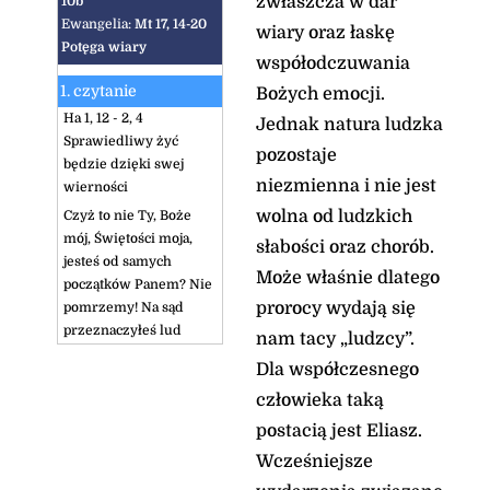
zwłaszcza w dar
10b
Ewangelia:
Mt 17, 14-20
wiary oraz łaskę
Potęga wiary
współodczuwania
1. czytanie
Bożych emocji.
Ha 1, 12 - 2, 4
Jednak natura ludzka
Sprawiedliwy żyć
pozostaje
będzie dzięki swej
niezmienna i nie jest
wierności
wolna od ludzkich
Czyż to nie Ty, Boże
mój, Świętości moja,
słabości oraz chorób.
jesteś od samych
Może właśnie dlatego
początków Panem? Nie
prorocy wydają się
pomrzemy! Na sąd
przeznaczyłeś lud
nam tacy „ludzcy”.
Chaldejczyków, o Panie,
Dla współczesnego
Opoko moja, zachowałeś
człowieka taką
go, aby mu wymierzyć
karę.
postacią jest Eliasz.
Zbyt czyste oczy Twoje,
Wcześniejsze
by na zło patrzyły, a