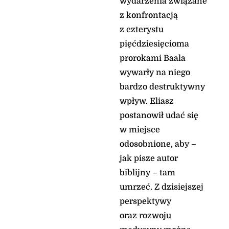
wydarzenia związane
nieprawości pochwalać
nie możesz. Czemu
z konfrontacją
jednak spoglądasz na
z czterystu
ludzi zdradliwych i
pięćdziesięcioma
milczysz, gdy bezbożny
pożera uczciwszego od
prorokami Baala
siebie?
wywarły na niego
Obchodzi się on z
bardzo destruktywny
ludźmi jak z rybami
morskimi, jak z
wpływ. Eliasz
pełzającymi
postanowił udać się
zwierzętami, którymi
w miejsce
nikt nie rządzi.
Wszystkich łowi na
odosobnione, aby –
wędkę, zagarnia swoim
jak pisze autor
niewodem albo w sieci
biblijny – tam
gromadzi - krzycząc
przy tym z radości.
umrzeć. Z dzisiejszej
Przeto ofiarę składa
perspektywy
swojej sieci, pali
oraz rozwoju
kadzidło niewodowi
swemu, bo przez nie