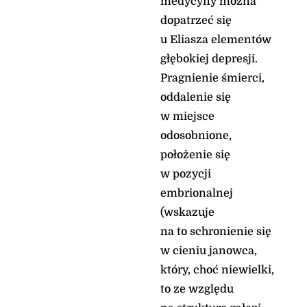
medycyny można
zdobył sobie łup bogaty,
dopatrzeć się
a pożywienie jego stało
u Eliasza elementów
się obfite. Czyż zatem
nie zarzuca na nowo
głębokiej depresji.
swych sieci, aby
Pragnienie śmierci,
mordować ludy bez
oddalenie się
litości?
Na moich czatach stać
w miejsce
będę, udam się na
odosobnione,
miejsce czuwania,
położenie się
śledząc pilnie, by
poznać, co On powie do
w pozycji
mnie, jaką odpowiedź
embrionalnej
da na moją skargę.
(wskazuje
I odpowiedział Pan tymi
słowami: «Zapisz
na to schronienie się
widzenie, na tablicach
w cieniu janowca,
wyryj, by można było
który, choć niewielki,
łatwo je odczytać. Jest to
widzenie na czas
to ze względu
oznaczony, lecz