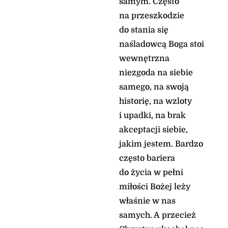
samym. Często
• Gospel dla
na przeszkodzie
zabieganych
do stania się
•
naśladowcą Boga stoi
DrogaDoJezusa.co
wewnętrzna
m
niezgoda na siebie
• O. Michał Legan
samego, na swoją
OSPPE
historię, na wzloty
• Ks. Krzysztof
i upadki, na brak
Młotek
akceptacji siebie,
•"Żyć Ewangelią"
jakim jestem. Bardzo
(wyd. Pomoc)
często bariera
do życia w pełni
Kontakt:
liturgia
miłości Bożej leży
(at) niedziela.pl
właśnie w nas
samych. A przecież