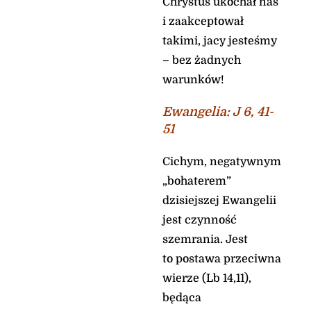
Chrystus ukochał nas
i zaakceptował
takimi, jacy jesteśmy
– bez żadnych
warunków!
Ewangelia:
J 6, 41-
51
Cichym, negatywnym
„bohaterem”
dzisiejszej Ewangelii
jest czynność
szemrania. Jest
to postawa przeciwna
wierze (Lb 14,11),
będąca