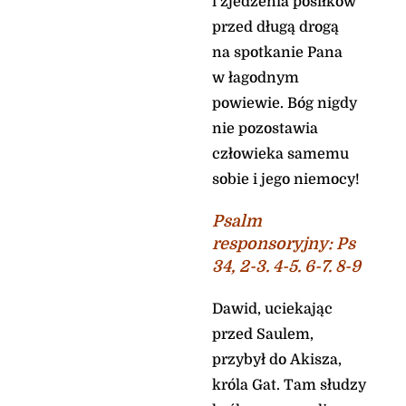
i zjedzenia posiłków
Sam będzie sądził
przed długą drogą
świat sprawiedliwie, *
rozstrzygał
na spotkanie Pana
bezstronnie sprawy
w łagodnym
narodów.
powiewie. Bóg nigdy
Pan nie opuszcza tych,
nie pozostawia
co Go szukają
człowieka samemu
Schronienie w Panu
znajdzie uciśniony, *
sobie i jego niemocy!
ucieczkę w czasie
utrapienia.
Psalm
Ufają Tobie znający Twe
responsoryjny
:
Ps
imię, *
34, 2-3. 4-5. 6-7. 8-9
bo nie opuszczasz,
Panie, tych, co Cię
szukają.
Dawid, uciekając
Pan nie opuszcza tych,
przed Saulem,
co Go szukają
przybył do Akisza,
Psalm śpiewajcie Panu,
króla Gat. Tam słudzy
który mieszka na