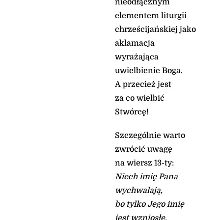
nieodłącznym
elementem liturgii
chrześcijańskiej jako
aklamacja
wyrażająca
uwielbienie Boga.
A przecież jest
za co wielbić
Stwórcę!
Szczególnie warto
zwrócić uwagę
na wiersz 13-ty:
Niech imię Pana
wychwalają,
bo tylko Jego imię
jest wzniosłe.