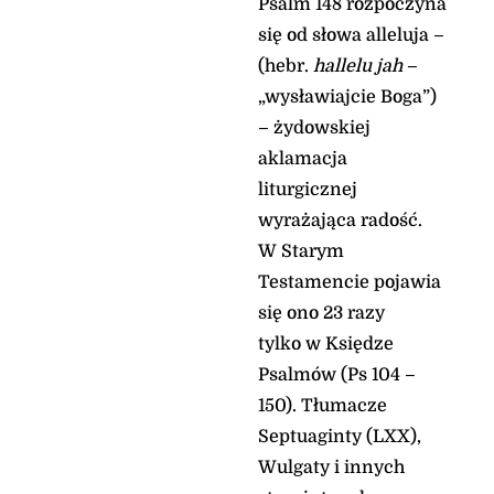
Psalm 148 rozpoczyna
się od słowa alleluja –
(hebr.
hallelu jah
–
„wysławiajcie Boga”)
– żydowskiej
aklamacja
liturgicznej
wyrażająca radość.
W Starym
Testamencie pojawia
się ono 23 razy
tylko w Księdze
Psalmów (Ps 104 –
150). Tłumacze
Septuaginty (LXX),
Wulgaty i innych