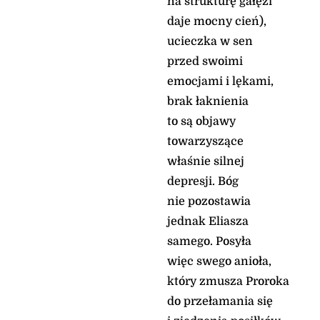
na strukturę gałęzi
wypełnienie jego
daje mocny cień),
niechybnie nastąpi; a
jeśli się opóźnia, ty go
ucieczka w sen
oczekuj, bo w krótkim
przed swoimi
czasie przyjdzie
emocjami i lękami,
niezawodnie. Oto zginie
ten, co jest ducha
brak łaknienia
nieprawego, a
to są objawy
sprawiedliwy żyć
towarzyszące
będzie dzięki swej
wierności».
właśnie silnej
Oto Słowo Boże
depresji. Bóg
Psalm
nie pozostawia
Ps 9, 8-9. 10-11. 12-13 (R.:
jednak Eliasza
por. 11b)
samego. Posyła
Pan nie opuszcza tych,
więc swego anioła,
co Go szukają
który zmusza Proroka
Pan zasiada na wieki, *
przygotował swój tron,
do przełamania się
by sądzić.