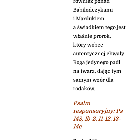
również ponad
Babilończykami
i Mardukiem,
a świadkiem tego jest
właśnie prorok,
który wobec
autentycznej chwały
Boga jedynego padł
na twarz, dając tym
samym wzór dla
rodaków.
Psalm
responsoryjny:
Ps
148, 1b-2. 11-12. 13-
14c