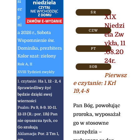
si
er
ŚR
XIX
p
ni
Niedzi
CZW
a 2026 r., Sobota
ela
Zw
Wspomnienie św.
ykła
,
11
Dominika, prezbitera
PT
.08.20
Kolor szat: zielony
24r.
Rok A, II
SOB
XVIII Tydzień zwykły
Pierwsz
1. czytanie:
Ha 1, 12 - 2, 4
e czytanie
:
1 Krl
Sprawiedliwy żyć
19,4-8
będzie dzięki swej
wierności
Pan Bóg, powołując
Psalm:
Ps 9, 8-9. 10-11.
proroka, wyposażał
12-13 (R.: por. 11b) Pan
nie opuszcza tych, co
go w stosowne
Go szukają
narzędzia –
Aklamacja:
Por. 2 Tm 1,